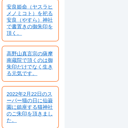
安良姫命（ヤスラヒ
メノミコト）を祀る
安良（やすら）神社
で書置きの御朱印を
頂く。
高野山真言宗の薩摩
南蔵院で頂くのは御
朱印だけでなく生き
る元気です。
2022年2月22日のス
ーパー猫の日に仙巌
園に鎮座する猫神社
のご朱印を頂きまし
た。