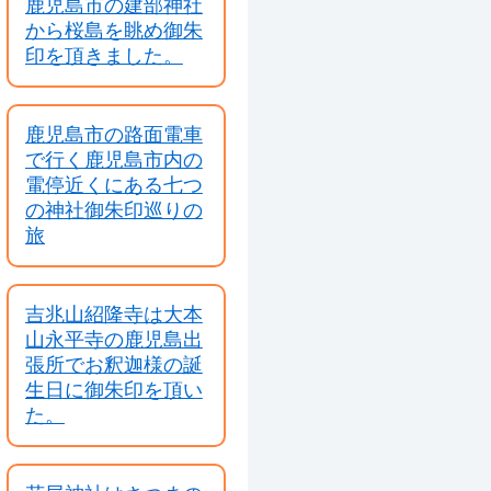
鹿児島市の建部神社
から桜島を眺め御朱
印を頂きました。
鹿児島市の路面電車
で行く鹿児島市内の
電停近くにある七つ
の神社御朱印巡りの
旅
吉兆山紹隆寺は大本
山永平寺の鹿児島出
張所でお釈迦様の誕
生日に御朱印を頂い
た。