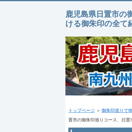
鹿児島県日置市の
ける御朱印の全て
トップページ
＞
御朱印巡りで
置市の御朱印巡りコース、日置