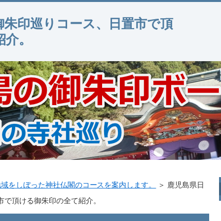
御朱印巡りコース、日置市で頂
紹介。
地域をしぼった神社仏閣のコースを案内します。
＞ 鹿児島県日
市で頂ける御朱印の全て紹介。