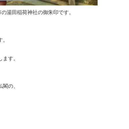
市の湯田稲荷神社の御朱印です。
す。
、
します。
仏閣の、
。