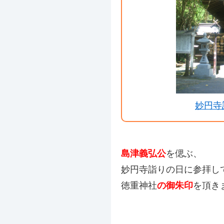
妙円寺
島津義弘公
を偲ぶ、
妙円寺詣りの日に参拝し
徳重神社
の御朱印
を頂き