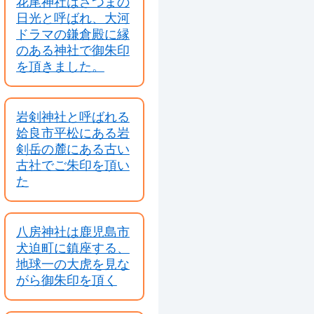
花尾神社はさつまの
日光と呼ばれ、大河
ドラマの鎌倉殿に縁
のある神社で御朱印
を頂きました。
岩剣神社と呼ばれる
姶良市平松にある岩
剣岳の麓にある古い
古社でご朱印を頂い
た
八房神社は鹿児島市
犬迫町に鎮座する、
地球一の大虎を見な
がら御朱印を頂く