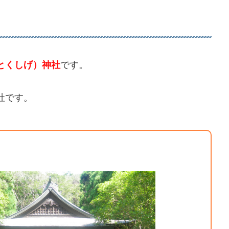
とくしげ）神社
です。
社です。