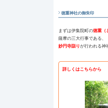
徳重神社の御朱印
まずは伊集院町の
徳重（
薩摩の三大行事である、
妙円寺詣り
が行われる神
詳しくはこちらから