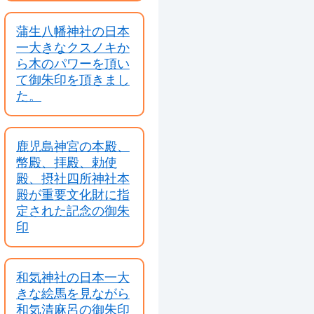
蒲生八幡神社の日本
一大きなクスノキか
ら木のパワーを頂い
て御朱印を頂きまし
た。
鹿児島神宮の本殿、
幣殿、拝殿、勅使
殿、摂社四所神社本
殿が重要文化財に指
定された記念の御朱
印
和気神社の日本一大
きな絵馬を見ながら
和気清麻呂の御朱印