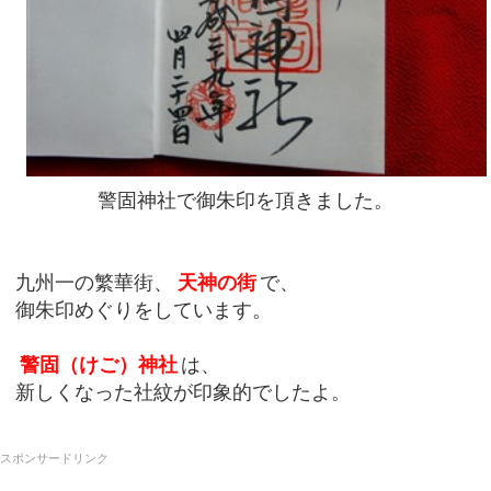
警固神社で御朱印を頂きました。
九州一の繁華街、
天神の街
で、
御朱印めぐりをしています。
警固（けご）神社
は、
新しくなった社紋が印象的でしたよ。
スポンサードリンク