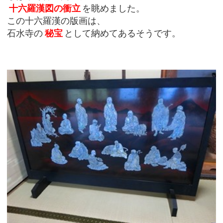
十六羅漢図の衝立
を眺めました。
この十六羅漢の版画は、
石水寺の
秘宝
として納めてあるそうです。