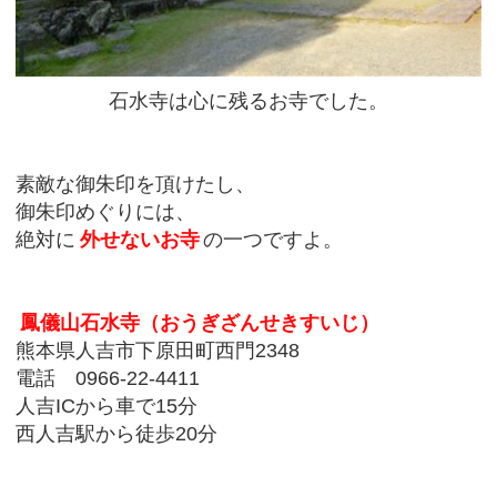
石水寺は心に残るお寺でした。
素敵な御朱印を頂けたし、
御朱印めぐりには、
絶対に
外せないお寺
の一つですよ。
鳳儀山石水寺（おうぎざんせきすいじ）
熊本県人吉市下原田町西門2348
電話 0966‐22‐4411
人吉ICから車で15分
西人吉駅から徒歩20分